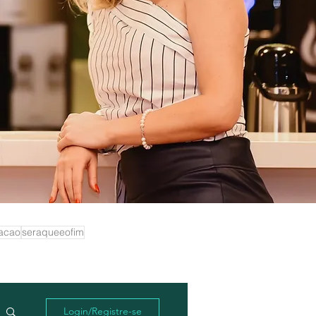
acao
seraqueeofim
Login/Registre-se