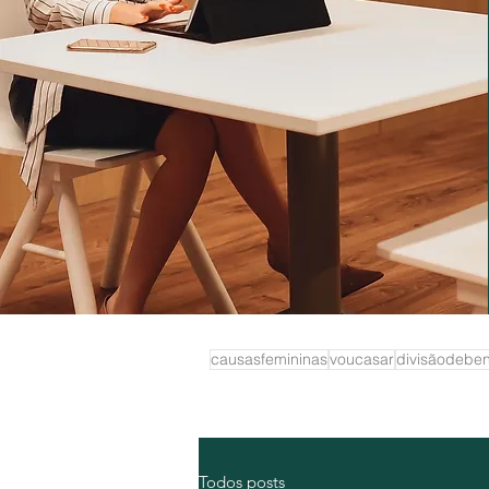
causasfemininas
voucasar
divisãodebe
Todos posts