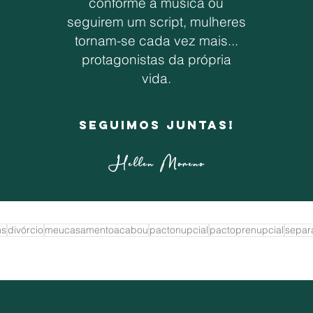
conforme a música ou
seguirem um script, mulheres
tornam-se cada vez mais...
protagonistas da própria
vida.
Seguimos juntas!
Hellen Moreno
ns
divórcio
meucasamentoacabou
pactonupcial
pactoprenupcial
separ