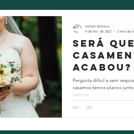
Hellen Moreno
4 de fev. de 2021
2 min de l
Será qu
casamen
acabou?
Pergunta difícil e sem respo
casamos temos planos juntos
sempre