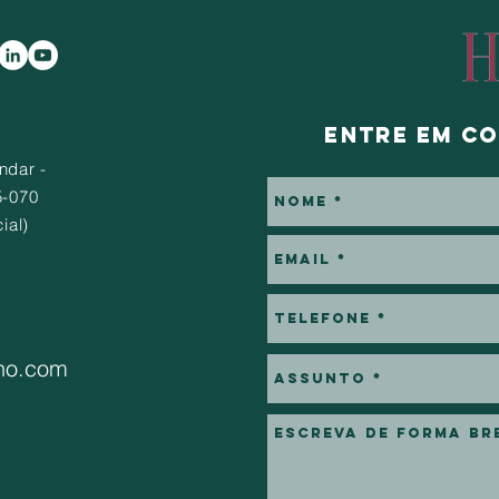
Entre em c
ndar -
5-070
ial)
no.com