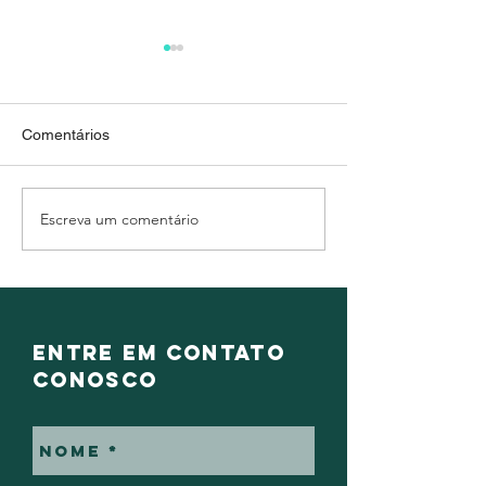
Comentários
Escreva um comentário
Eu te amo! E sim, quero
Será que meu c
falar sobre o Pré-
acabou?
Nupcial!!!!
Entre em contato
conosco