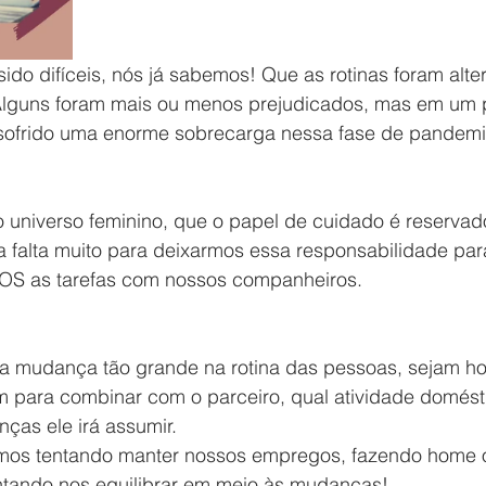
do difíceis, nós já sabemos! Que as rotinas foram alte
guns foram mais ou menos prejudicados, mas em um
 sofrido uma enorme sobrecarga nessa fase de pandemi
o universo feminino, que o papel de cuidado é reservad
 falta muito para deixarmos essa responsabilidade para
OS as tarefas com nossos companheiros.
a mudança tão grande na rotina das pessoas, sejam h
m para combinar com o parceiro, qual atividade domést
ças ele irá assumir. 
mos tentando manter nossos empregos, fazendo home o
tando nos equilibrar em meio às mudanças! .