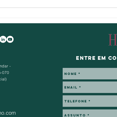
Eu te amo! E sim, quero falar
Será
sobre o Pré-Nupcial!!!!
acab
Entre em c
ndar -
5-070
ial)
no.com