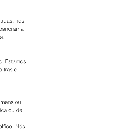
radas, nós 
 panorama 
a.
o. Estamos 
 trás e 
omens ou 
ica ou de 
ffice! Nós 