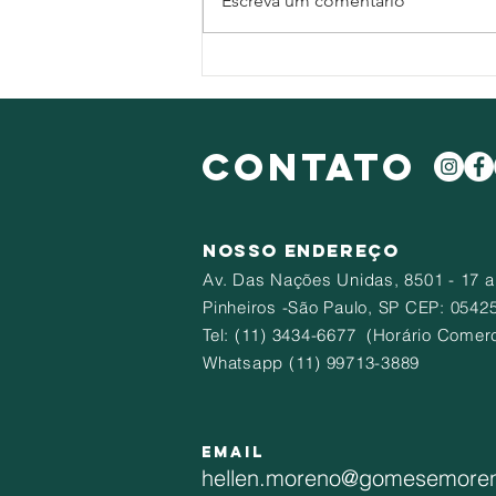
Escreva um comentário
Vou casar e já estou pagando
apartamento. O que faço?
CONTATO
NOSSO ENDEREÇO
Av. Das Nações Unidas
, 8501 - 17 a
Pinheiros -São Paulo, SP CEP: 0542
​Tel: (11) 3434-6677 (Horário Comerc
Whatsapp (11) 99713-3889
EMAIL
hellen.moreno@gomesemore