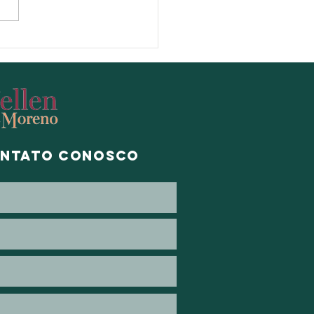
 que meu casamento
ou?
ontato conosco